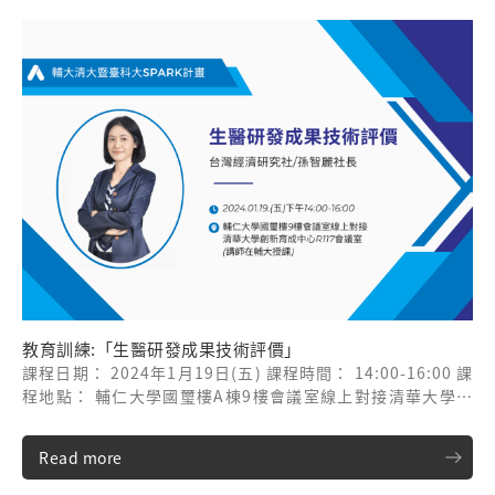
教育訓練:「生醫研發成果技術評價」
課程日期： 2024年1月19日(五) 課程時間： 14:00-16:00 課
程地點： 輔仁大學國璽樓A棟9樓會議室線上對接清華大學創
新育成中心R117會議室(講師在輔大授課) 課程講師： 台灣經
濟研究社/孫智麗社長
Read more