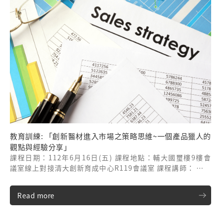
教育訓練: 「創新醫材進入市場之策略思維~一個產品獵人的
觀點與經驗分享」
課程日期：112年6月16日(五) 課程地點：輔大國璽樓9樓會
議室線上對接清大創新育成中心R119會議室 課程講師： 種智
顧問有限公司/鍾元輔資深顧問
Read more