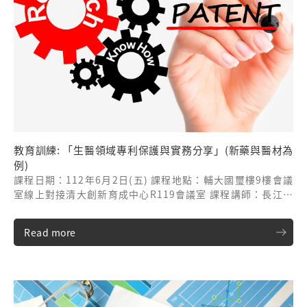
教育訓練: 「生醫領域專利保護與實務分享」(新藥與醫材為
例)
課程日期：112年6月2日(五) 課程地點：輔大國璽樓9樓會議
室線上對接清大創新育成中心R119會議室 課程講師：長江國
際專利商標事務所/浦莉平專業總監
Read more