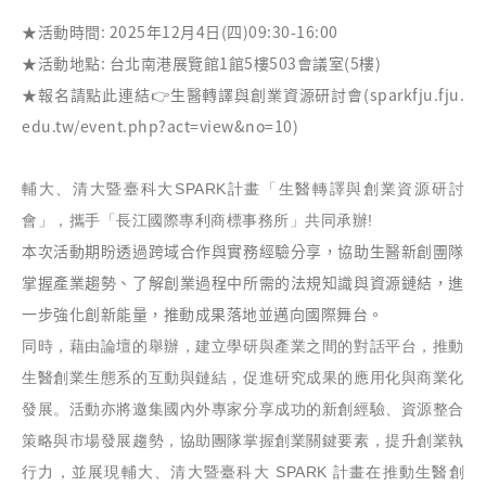
★活動時間: 2025年12月4日(四)09:30-16:00
★活動地點: 台北南港展覽館1館5樓503會議室(5樓)
★報名請點此連結👉
生醫轉譯與創業資源研討會
(
sparkfju.fju.
edu.tw/event.php?act=view&no=10
)
輔大、清大暨臺科大SPARK計畫「生醫轉譯與創業資源研討
會」，攜手「長江國際專利商標事務所」共同承辦!
本次活動期盼透過跨域合作與實務經驗分享，協助生醫新創團隊
掌握產業趨勢、了解創業過程中所需的法規知識與資源鏈結，進
一步強化創新能量，推動成果落地並邁向國際舞台。
同時，藉由論壇的舉辦，建立學研與產業之間的對話平台，推動
生醫創業生態系的互動與鏈結，促進研究成果的應用化與商業化
發展。活動亦將邀集國內外專家分享成功的新創經驗、資源整合
策略與市場發展趨勢，協助團隊掌握創業關鍵要素，提升創業執
行力，並展現輔大、清大暨臺科大 SPARK 計畫在推動生醫創