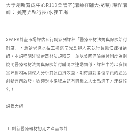
大學創新育成中心R119會議室(講師在輔大授課) 課程講
師： 姚南光執行長/水狸工場
SPARK計畫市場評估及行銷系列課程「醫療器材法規與保險給付
制度」，邀請現職水狸工場姚南光創辦人兼執行長擔任課程講
師。本課程闡述醫療器材法規精要，並以美國保險給付制度為例
說明醫療器材法規與保險給付編碼之連動關係，課程中將以多個
實際醫材案例深入分析其源由與效益，期待能對各位學員的產品
創新有所啟發，歡迎對本課程主題有興趣之人士點選下方連結報
名！
課程大綱
創新醫療器材初期之產品設計