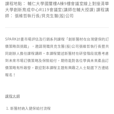
課程地點： 輔仁大學國璽樓A棟9樓會議室線上對接清華
大學創新育成中心R119會議室(講師在輔大授課) 課程講
師： 張維哲執行長/貝克生醫(股)公司
SPARK計畫市場評估及行銷系列課程「創新醫材在台灣健保的訂
價策略與挑戰」，邀請現職貝克生醫(股)公司張維哲執行長暨共
同創辦人擔任課程講師。本課程闡述新醫材在研發階段就應考慮
到未來市場訂價策略及保險給付，期待能對各位學員未來產品訂
價策略有所啟發，歡迎對本課程主題有興趣之人士點選下方連結
報名！
課程大綱
新醫材納入健保給付流程