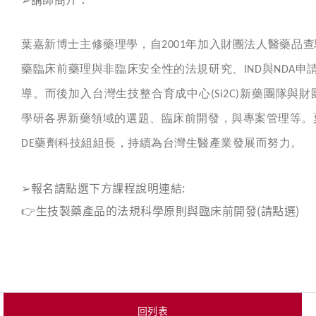
葉嘉新博士主修藥理學，自
年加入財團法人醫藥品查
2001
藥臨床前藥理與非臨床安全性的法規研究、
與
申
IND
NDA
導。而後加入台灣生技整合育成中心
新藥團隊與財
(Si2C)
學研各界新藥領域的選題、臨床前開發，與專案管理等。
藥劑科技組組長，持續為台灣生醫產業發展而努力。
DE
➢
報名請點選下方課程說明連結:
👉
生技製藥產品的法規科學原則與臨床前開發
(請點選)
回列表