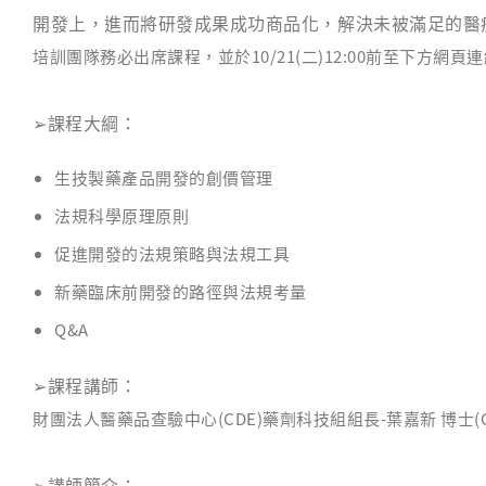
開發上，進而將研發成果成功商品化，解決未被滿足的醫
培訓團隊務必出席課程，並於10/21(二)12:00前至下方網頁
➢
課程大綱：
生技製藥產品開發的創價管理
法規科學原理原則
促進開發的法規策略與法規工具
新藥臨床前開發的路徑與法規考量
Q&A
➢
課程講師：
財團法人醫藥品查驗中心(CDE)藥劑科技組組長-
葉嘉新 博士
(
➢
講師簡介：