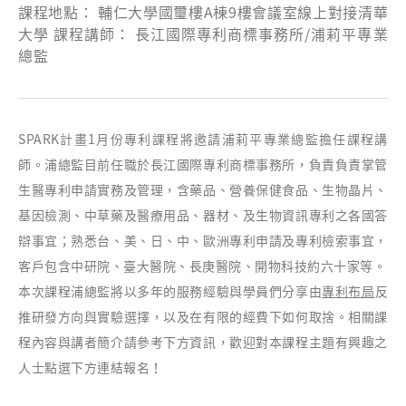
課程地點： 輔仁大學國璽樓A棟9樓會議室線上對接清華
大學 課程講師： 長江國際專利商標事務所/浦莉平專業
總監
SPARK計畫1月份專利課程將邀請浦莉平專業總監擔任課程講
師。浦總監目前任職於長江國際專利商標事務所，負責負責掌管
生醫專利申請實務及管理，含藥品、營養保健食品、生物晶片、
基因檢測、中草藥及醫療用品、器材、及生物資訊專利之各國答
辯事宜；熟悉台、美、日、中、歐洲專利申請及專利檢索事宜，
客戶包含中研院、臺大醫院、長庚醫院、開物科技約六十家等。
本次課程浦總監將以多年的服務經驗與學員們分享由
專利布局
反
推研發方向與實驗選擇，以及在有限的經費下如何取捨。相關課
程內容與講者簡介請參考下方資訊，歡迎對本課程主題有興趣之
人士點選下方連結報名！