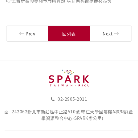
👉
生醫研發的專利布局與實務-以新藥與醫療器材為例
Prev
回列表
Next
02-2905-2011
242062新北市新莊區中正路510號 輔仁大學國璽樓A棟9樓(產
學資源整合中心-SPARK辦公室)