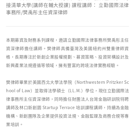
接清華大學(講師在輔大授課) 課程講師： 立勤國際法律
事務所/樊禹彤主任資深律師
本期募資及財務系列課程，邀請立勤國際法律事務所樊禹彤主任
資深律師擔任講師。樊律師具備臺灣及美國紐約州雙重律師資
格，長期專注於新創企業股權規劃、募資策略、投資架構設計及
新興產業法規遵循等領域，擁有豐富的跨境法律實務經驗。
樊律師畢業於美國西北大學法學院（Northwestern Pritzker Sc
hool of Law）並取得法學碩士（LL.M.）學位，現任立勤國際法
律事務所主任資深律師，同時擔任財團法人台灣金融研訓院特聘
講師及林口新創園 Startup Terrace 培訓課程講師，持續為金融
機構、新創團隊及企業提供投資法規、金融監理及商務合規等專
業培訓。