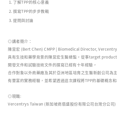
了解TPP的核心意義
撰寫TPP的步步教戰
提問與討論
◎講者簡介：
陳昱宏
(Bert Chen)
CMPP
| Biomedical Director, Vercentr
具有生技和藥學背景的陳昱宏生醫總監，從事target product profile 
開發文件和試驗技術文件的撰寫已經有十年經驗，
合作對象以外商藥廠及其於亞洲地區培育之生醫新創公司為主，
有豐富的實務經驗，並希望透過這次課程將TPP的基礎概念
◎現職:
Vercentrys Taiwan (新加坡商翡盛股份有限公司台灣分公司