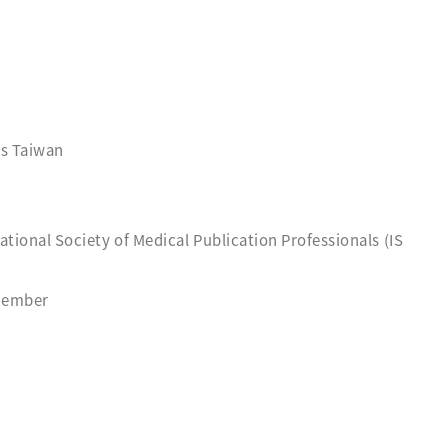
ys Taiwan
ational Society of Medical Publication Professionals (IS
 Member