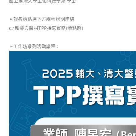
國立臺灣大學生化科技學系 學士
➢
報名請點選下方課程說明連結:
👉
新藥與醫材TPP撰寫實務(請點選)
➢
工作坊系列活動議程：