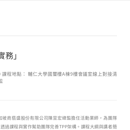
實務」
17:00 課程地點： 輔仁大學國璽樓A棟9樓會議室線上對接清
監
請新加坡商翡盛股份有限公司陳昱宏總監擔任活動業師，為團隊
透過課程與實作幫助團隊完善TPP架構。課程大綱與講者簡