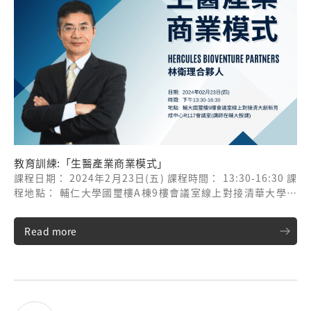
教育訓練:「生醫產業商業模式」
課程日期： 2024年2月23日(五) 課程時間： 13:30-16:30 課
程地點： 輔仁大學國璽樓A棟9樓會議室線上對接清華大學創
新育成中心R117會議室(講師在輔大授課) 課程講師：
Hercules BioVenture Partners/林衛理合夥人
Read more