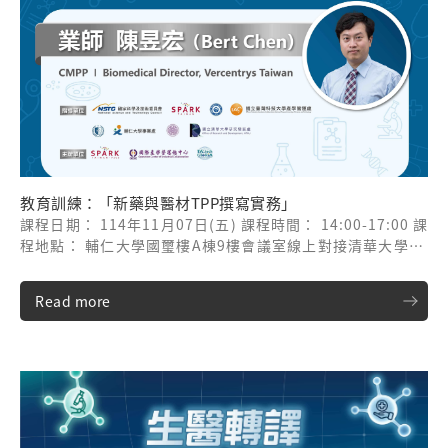
教育訓練：「新藥與醫材TPP撰寫實務」
課程日期： 114年11月07日(五) 課程時間： 14:00-17:00 課
程地點： 輔仁大學國璽樓A棟9樓會議室線上對接清華大學 課
程講師： 新加坡商翡盛股份有限公司/陳昱宏總監
Read more