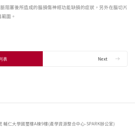
減少腦動脈阻塞後所造成的腦損傷神經功能缺損的症狀，另外在腦切片
傷範圍。
列表
Next
0號 輔仁大學國璽樓A棟9樓(產學資源整合中心-SPARK辦公室)