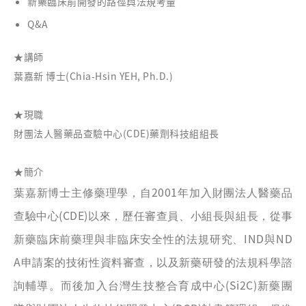
新藥臨床前開發的路徑與法規考量
Q&A
★講師
葉嘉新 博士
(Chia-Hsin YEH, Ph.D.)
★現職
財團法人醫藥品查驗中心(CDE)藥劑科技組組長
★簡介
2001
葉嘉新博士主修藥理學，自
年加入財團法人醫藥品
(CDE)
查驗中心
以來，歷任審查員、小組長與組長，從事
IND
ND
新藥臨床前藥理與非臨床安全性的法規研究、
與
A
申請案的技術性資料審查，以及新藥研發的法規科學諮
(Si2C)
詢輔導。而後加入台灣生技整合育成中心
新藥團